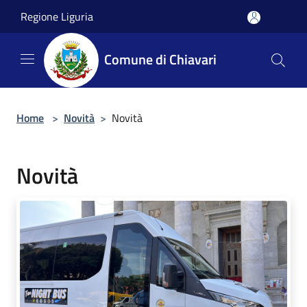
Salta al contenuto principale
Regione Liguria
Comune di Chiavari
Home
>
Novità
>
Novità
Novità