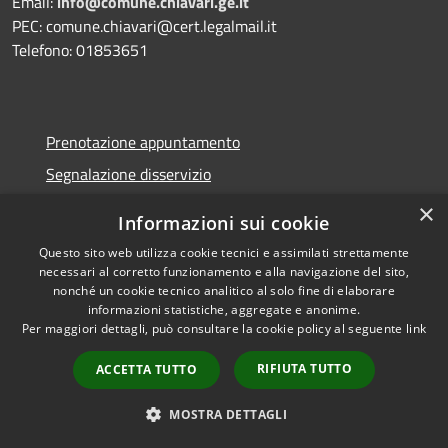
Email:
info@comune.chiavari.ge.it
PEC: comune.chiavari@cert.legalmail.it
Telefono: 01853651
Prenotazione appuntamento
Segnalazione disservizio
Leggi le FAQ
×
Informazioni sui cookie
Richiesta assistenza
Questo sito web utilizza cookie tecnici e assimilati strettamente
necessari al corretto funzionamento e alla navigazione del sito,
nonché un cookie tecnico analitico al solo fine di elaborare
informazioni statistiche, aggregate e anonime.
Per maggiori dettagli, può consultare la cookie policy al seguente
link
Amministrazione trasparente
Albo Pretorio On Line
RIFIUTA TUTTO
ACCETTA TUTTO
Pubblicazioni di Matrimonio
MOSTRA DETTAGLI
Piattaforma whistleblowing