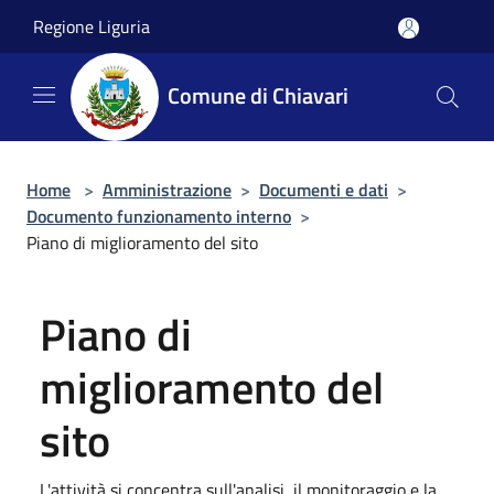
Salta al contenuto principale
Regione Liguria
Comune di Chiavari
Home
>
Amministrazione
>
Documenti e dati
>
Documento funzionamento interno
>
Piano di miglioramento del sito
Piano di
miglioramento del
sito
L'attività si concentra sull'analisi, il monitoraggio e la