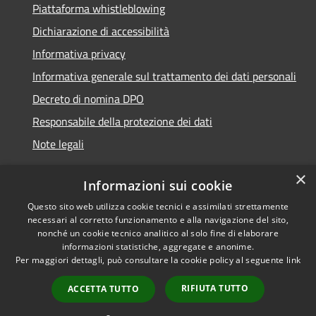
Piattaforma whistleblowing
Dichiarazione di accessibilità
Informativa privacy
Informativa generale sul trattamento dei dati personali
Decreto di nomina DPO
Responsabile della protezione dei dati
Note legali
×
Informazioni sui cookie
Questo sito web utilizza cookie tecnici e assimilati strettamente
RSS
© 2021 - 2026 Comune di
necessari al corretto funzionamento e alla navigazione del sito,
Accessibilità
Chiavari -
Area Riservata
nonché un cookie tecnico analitico al solo fine di elaborare
Privacy
informazioni statistiche, aggregate e anonime.
Per maggiori dettagli, può consultare la cookie policy al seguente
link
Cookie
Mappa del sito
RIFIUTA TUTTO
ACCETTA TUTTO
Piano di miglioramento