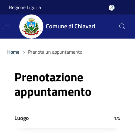
Salta al contenuto principale
Regione Liguria
Comune di Chiavari
Home
>
Prenota un appuntamento
Prenotazione
appuntamento
Luogo
1/5