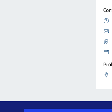
Con
Prob