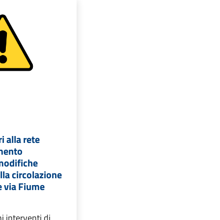
ri alla rete
imento
modifiche
la circolazione
 e via Fiume
i interventi di