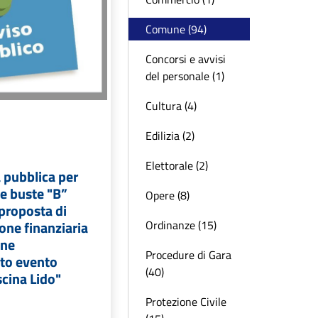
Comune (94)
Concorsi e avvisi
del personale (1)
Cultura (4)
Edilizia (2)
Elettorale (2)
 pubblica per
le buste "B”
Opere (8)
 proposta di
Ordinanze (15)
one finanziaria
one
Procedure di Gara
to evento
(40)
scina Lido"
Protezione Civile