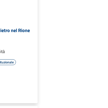
ietro nel Rione
ità
ituzionale