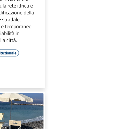
la rete idrica e
alificazione della
 stradale,
ore temporanee
abilità in
la città.
ituzionale