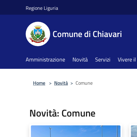
Salta al contenuto principale
Regione Liguria
Comune di Chiavari
Amministrazione
Novità
Servizi
Vivere 
Home
>
Novità
>
Comune
Novità: Comune