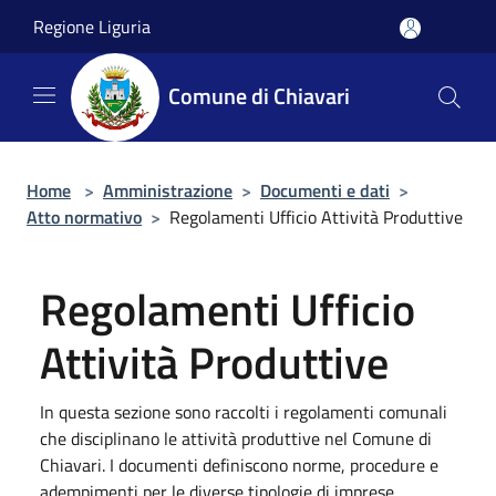
Salta al contenuto principale
Regione Liguria
Comune di Chiavari
Home
>
Amministrazione
>
Documenti e dati
>
Atto normativo
>
Regolamenti Ufficio Attività Produttive
Regolamenti Ufficio
Attività Produttive
In questa sezione sono raccolti i regolamenti comunali
che disciplinano le attività produttive nel Comune di
Chiavari. I documenti definiscono norme, procedure e
adempimenti per le diverse tipologie di imprese,