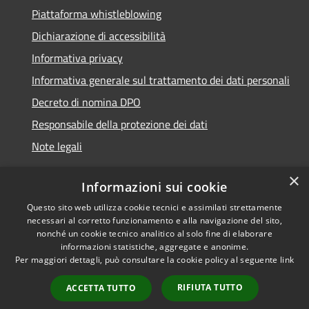
Piattaforma whistleblowing
Dichiarazione di accessibilità
Informativa privacy
Informativa generale sul trattamento dei dati personali
Decreto di nomina DPO
Responsabile della protezione dei dati
Note legali
×
Informazioni sui cookie
Questo sito web utilizza cookie tecnici e assimilati strettamente
RSS
© 2021 - 2026 Comune di
necessari al corretto funzionamento e alla navigazione del sito,
Accessibilità
Chiavari -
Area Riservata
nonché un cookie tecnico analitico al solo fine di elaborare
Privacy
informazioni statistiche, aggregate e anonime.
Per maggiori dettagli, può consultare la cookie policy al seguente
link
Cookie
Mappa del sito
RIFIUTA TUTTO
ACCETTA TUTTO
Piano di miglioramento