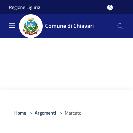
Salta al contenuto principale
Regione Liguria
Comune di Chiavari
Home
>
Argomenti
>
Mercato