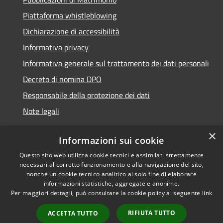
Piattaforma whistleblowing
Dichiarazione di accessibilità
Informativa privacy
Informativa generale sul trattamento dei dati personali
Decreto di nomina DPO
Responsabile della protezione dei dati
Note legali
×
Informazioni sui cookie
Questo sito web utilizza cookie tecnici e assimilati strettamente
RSS
© 2021 - 2026 Comune di
necessari al corretto funzionamento e alla navigazione del sito,
Accessibilità
Chiavari -
Area Riservata
nonché un cookie tecnico analitico al solo fine di elaborare
Privacy
informazioni statistiche, aggregate e anonime.
Per maggiori dettagli, può consultare la cookie policy al seguente
link
Cookie
Mappa del sito
RIFIUTA TUTTO
ACCETTA TUTTO
Piano di miglioramento