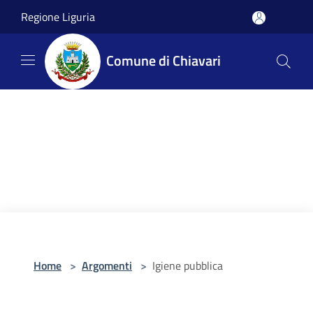
Salta al contenuto principale
Regione Liguria
Comune di Chiavari
Home
>
Argomenti
>
Igiene pubblica