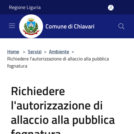
Salta al contenuto principale
Regione Liguria
Comune di Chiavari
Home
>
Servizi
>
Ambiente
>
Richiedere l'autorizzazione di allaccio alla pubblica
fognatura
Richiedere
l'autorizzazione di
allaccio alla pubblica
fognatura