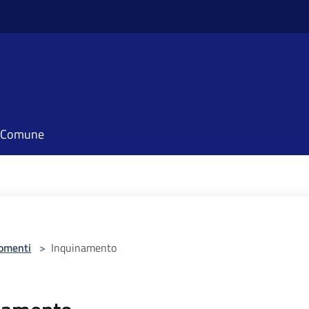
il Comune
omenti
>
Inquinamento