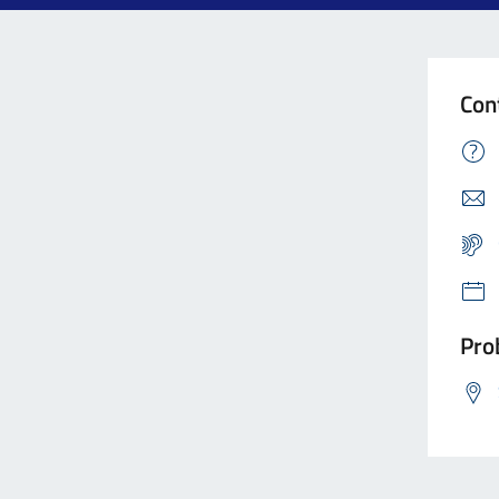
Con
Prob