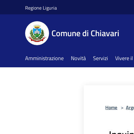
Salta al contenuto principale
Regione Liguria
Comune di Chiavari
Amministrazione
Novità
Servizi
Vivere 
Home
>
Arg