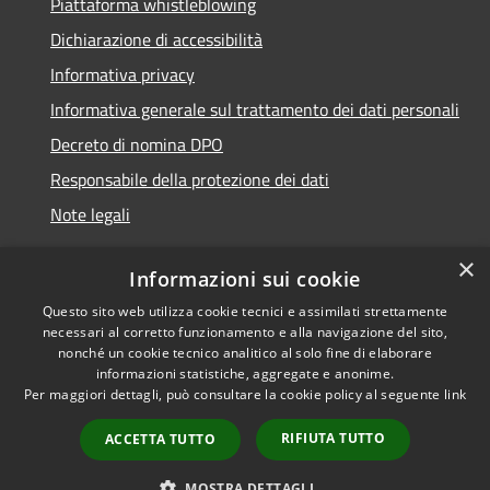
Piattaforma whistleblowing
Dichiarazione di accessibilità
Informativa privacy
Informativa generale sul trattamento dei dati personali
Decreto di nomina DPO
Responsabile della protezione dei dati
Note legali
×
Informazioni sui cookie
Questo sito web utilizza cookie tecnici e assimilati strettamente
RSS
© 2021 - 2026 Comune di
necessari al corretto funzionamento e alla navigazione del sito,
Accessibilità
Chiavari -
Area Riservata
nonché un cookie tecnico analitico al solo fine di elaborare
informazioni statistiche, aggregate e anonime.
Privacy
Per maggiori dettagli, può consultare la cookie policy al seguente
link
Cookie
Mappa del sito
RIFIUTA TUTTO
ACCETTA TUTTO
Piano di miglioramento
del sito
MOSTRA DETTAGLI