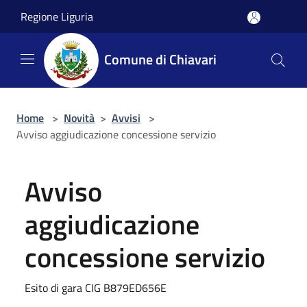
Salta al contenuto principale
Regione Liguria
Comune di Chiavari
Home
>
Novità
>
Avvisi
>
Avviso aggiudicazione concessione servizio
Avviso
aggiudicazione
concessione servizio
Esito di gara CIG B879ED656E