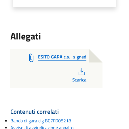
Allegati
ESITO GARA c.s._signed
PDF
Scarica
Contenuti correlati
Bando di gara cig BC7FD08218
Avviso di aggiudicazione appalto