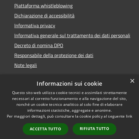
Piattaforma whistleblowing
Dichiarazione di accessibilità
Informativa privacy
Informativa generale sul trattamento dei dati personali
Decreto di nomina DPO
Responsabile della protezione dei dati
Note legali
×
Informazioni sui cookie
Questo sito web utilizza cookie tecnici e assimilati strettamente
RSS
© 2021 - 2026 Comune di
necessari al corretto funzionamento e alla navigazione del sito,
Accessibilità
Chiavari -
Area Riservata
nonché un cookie tecnico analitico al solo fine di elaborare
informazioni statistiche, aggregate e anonime.
Privacy
Per maggiori dettagli, può consultare la cookie policy al seguente
link
Cookie
Mappa del sito
RIFIUTA TUTTO
ACCETTA TUTTO
Piano di miglioramento