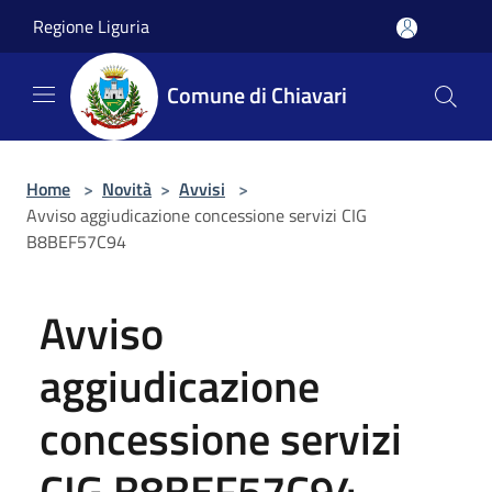
Salta al contenuto principale
Regione Liguria
Comune di Chiavari
Home
>
Novità
>
Avvisi
>
Avviso aggiudicazione concessione servizi CIG
B8BEF57C94
Avviso
aggiudicazione
concessione servizi
CIG B8BEF57C94