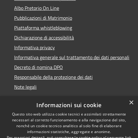
Albo Pretorio On Line
Pubblicazioni di Matrimonio
Piattaforma whistleblowing
Dichiarazione di accessibilità
Informativa privacy
Informativa generale sul trattamento dei dati personali
Decreto di nomina DPO
Responsabile della protezione dei dati
Note legali
×
Informazioni sui cookie
Questo sito web utilizza cookie tecnici e assimilati strettamente
RSS
© 2021 - 2026 Comune di
necessari al corretto funzionamento e alla navigazione del sito,
Accessibilità
Chiavari -
Area Riservata
nonché un cookie tecnico analitico al solo fine di elaborare
informazioni statistiche, aggregate e anonime.
Privacy
Per maggiori dettagli, può consultare la cookie policy al seguente
link