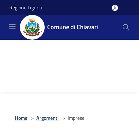
Salta al contenuto principale
Regione Liguria
Comune di Chiavari
Home
>
Argomenti
>
Imprese