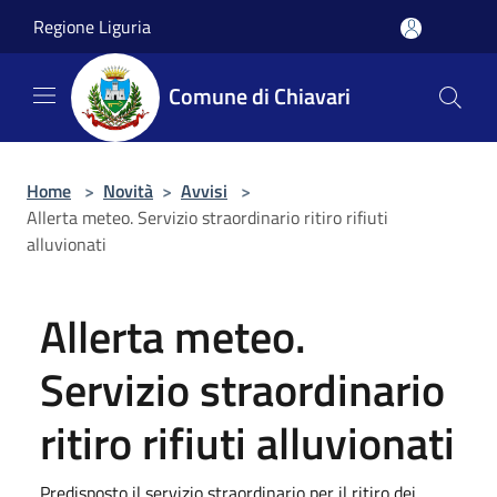
Salta al contenuto principale
Regione Liguria
Comune di Chiavari
Home
>
Novità
>
Avvisi
>
Allerta meteo. Servizio straordinario ritiro rifiuti
alluvionati
Allerta meteo.
Servizio straordinario
ritiro rifiuti alluvionati
Predisposto il servizio straordinario per il ritiro dei