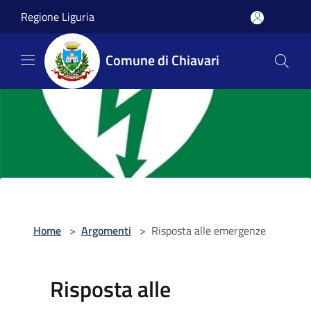
Salta al contenuto principale
Regione Liguria
Comune di Chiavari
Home
>
Argomenti
>
Risposta alle emergenze
Risposta alle