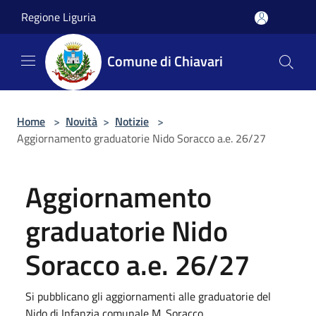
Salta al contenuto principale
Regione Liguria
Comune di Chiavari
Home
>
Novità
>
Notizie
>
Aggiornamento graduatorie Nido Soracco a.e. 26/27
Aggiornamento
graduatorie Nido
Soracco a.e. 26/27
Si pubblicano gli aggiornamenti alle graduatorie del
Nido di Infanzia comunale M. Soracco