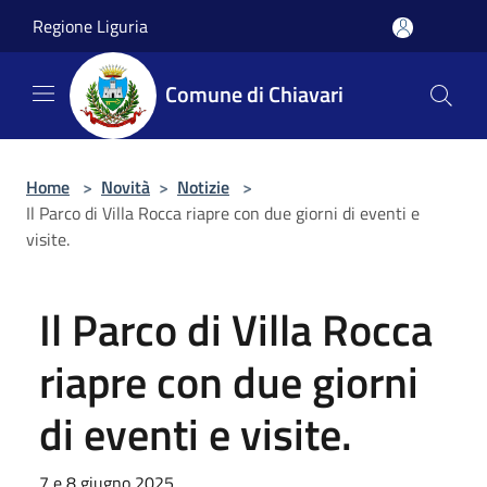
Salta al contenuto principale
Regione Liguria
Comune di Chiavari
Home
>
Novità
>
Notizie
>
Il Parco di Villa Rocca riapre con due giorni di eventi e
visite.
Il Parco di Villa Rocca
riapre con due giorni
di eventi e visite.
7 e 8 giugno 2025