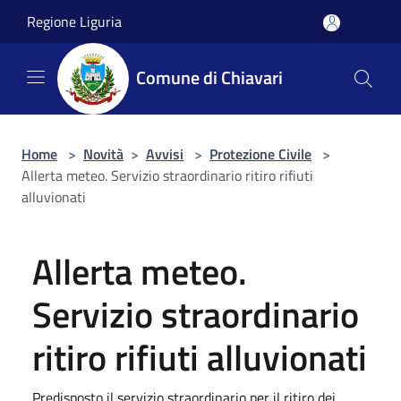
Salta al contenuto principale
Regione Liguria
Comune di Chiavari
Home
>
Novità
>
Avvisi
>
Protezione Civile
>
Allerta meteo. Servizio straordinario ritiro rifiuti
alluvionati
Allerta meteo.
Servizio straordinario
ritiro rifiuti alluvionati
Predisposto il servizio straordinario per il ritiro dei