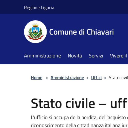
Salta al contenuto principale
Regione Liguria
Comune di Chiavari
Amministrazione
Novità
Servizi
Vivere 
Home
>
Amministrazione
>
Uffici
>
Stato civi
Stato civile – uf
L'ufficio si occupa della perdita, dell’acquisto
riconoscimento della cittadinanza italiana iu