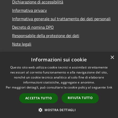
Dichiarazione di accessibilità
Informativa privacy
Informativa generale sul trattamento dei dati personali
Decreto di nomina DPO
Responsabile della protezione dei dati
Note legali
×
Informazioni sui cookie
Questo sito web utilizza cookie tecnici e assimilati strettamente
RSS
© 2021 - 2026 Comune di
necessari al corretto funzionamento e alla navigazione del sito,
Accessibilità
Chiavari -
Area Riservata
nonché un cookie tecnico analitico al solo fine di elaborare
Privacy
informazioni statistiche, aggregate e anonime.
Per maggiori dettagli, può consultare la cookie policy al seguente
link
Cookie
Mappa del sito
RIFIUTA TUTTO
ACCETTA TUTTO
Piano di miglioramento
del sito
MOSTRA DETTAGLI