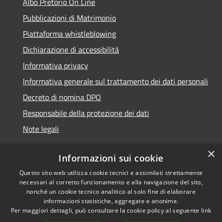
Albo Pretorio On Line
Pubblicazioni di Matrimonio
Piattaforma whistleblowing
Dichiarazione di accessibilità
Informativa privacy
Informativa generale sul trattamento dei dati personali
Decreto di nomina DPO
Responsabile della protezione dei dati
Note legali
×
Informazioni sui cookie
Questo sito web utilizza cookie tecnici e assimilati strettamente
RSS
© 2021 - 2026 Comune di
necessari al corretto funzionamento e alla navigazione del sito,
Accessibilità
Chiavari -
Area Riservata
nonché un cookie tecnico analitico al solo fine di elaborare
Privacy
informazioni statistiche, aggregate e anonime.
Per maggiori dettagli, può consultare la cookie policy al seguente
link
Cookie