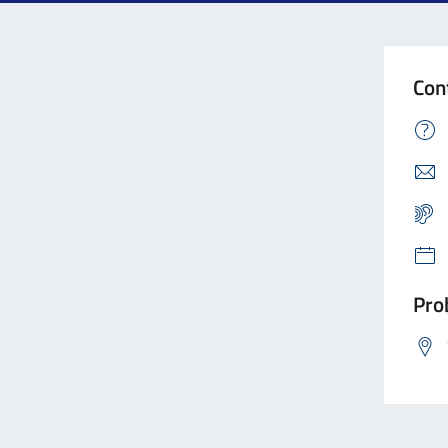
Con
Prob