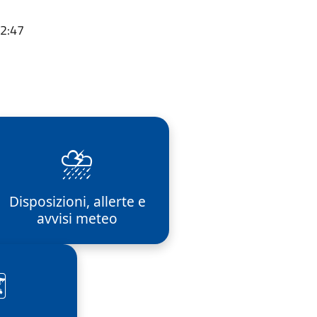
12:47
⛈️
Disposizioni, allerte e
avvisi meteo
️