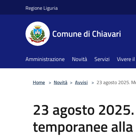
Salta al contenuto principale
Regione Liguria
Comune di Chiavari
Amministrazione
Novità
Servizi
Vivere 
Home
>
Novità
>
Avvisi
>
23 agosto 2025. Mod
23 agosto 2025.
temporanee alla v