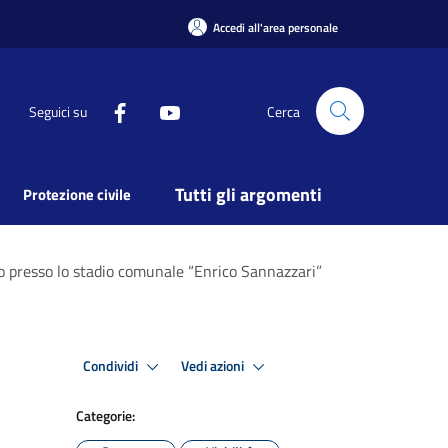
Accedi all'area personale
Seguici su
Cerca
Tutti gli argomenti
Protezione civile
io presso lo stadio comunale “Enrico Sannazzari”
Condividi
Vedi azioni
Categorie: