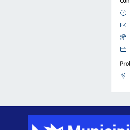
Con
Prob