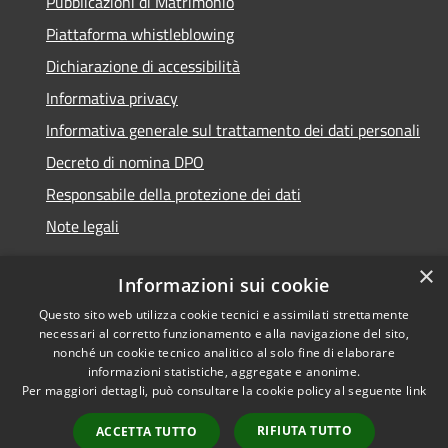
Pubblicazioni di Matrimonio
Piattaforma whistleblowing
Dichiarazione di accessibilità
Informativa privacy
Informativa generale sul trattamento dei dati personali
Decreto di nomina DPO
Responsabile della protezione dei dati
Note legali
×
Informazioni sui cookie
Questo sito web utilizza cookie tecnici e assimilati strettamente
RSS
© 2021 - 2026 Comune di
necessari al corretto funzionamento e alla navigazione del sito,
Accessibilità
Chiavari -
Area Riservata
nonché un cookie tecnico analitico al solo fine di elaborare
Privacy
informazioni statistiche, aggregate e anonime.
Per maggiori dettagli, può consultare la cookie policy al seguente
link
Cookie
Mappa del sito
RIFIUTA TUTTO
ACCETTA TUTTO