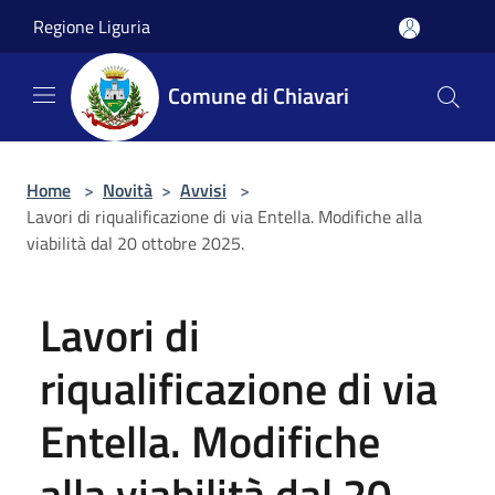
Salta al contenuto principale
Regione Liguria
Comune di Chiavari
Home
>
Novità
>
Avvisi
>
Lavori di riqualificazione di via Entella. Modifiche alla
viabilità dal 20 ottobre 2025.
Lavori di
riqualificazione di via
Entella. Modifiche
alla viabilità dal 20