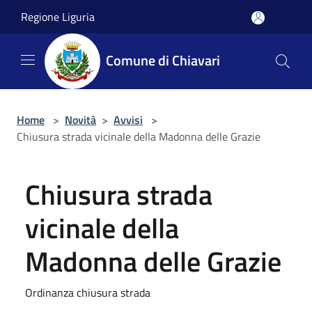
Salta al contenuto principale
Regione Liguria
Comune di Chiavari
Home
>
Novità
>
Avvisi
>
Chiusura strada vicinale della Madonna delle Grazie
Chiusura strada
vicinale della
Madonna delle Grazie
Ordinanza chiusura strada