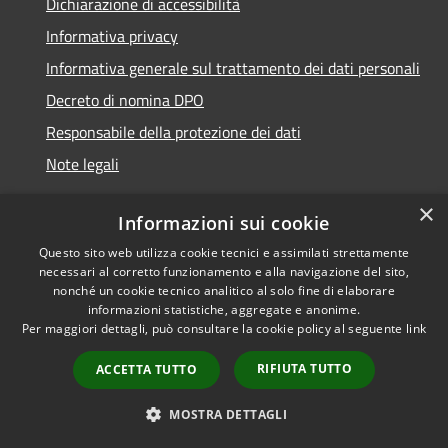
Dichiarazione di accessibilità
Informativa privacy
Informativa generale sul trattamento dei dati personali
Decreto di nomina DPO
Responsabile della protezione dei dati
Note legali
×
Informazioni sui cookie
Questo sito web utilizza cookie tecnici e assimilati strettamente
RSS
© 2021 - 2026 Comune di
necessari al corretto funzionamento e alla navigazione del sito,
Accessibilità
Chiavari -
Area Riservata
nonché un cookie tecnico analitico al solo fine di elaborare
Privacy
informazioni statistiche, aggregate e anonime.
Per maggiori dettagli, può consultare la cookie policy al seguente
link
Cookie
Mappa del sito
RIFIUTA TUTTO
ACCETTA TUTTO
Piano di miglioramento
del sito
MOSTRA DETTAGLI