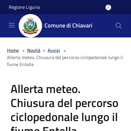
Salta al contenuto principale
Regione Liguria
Comune di Chiavari
Home
>
Novità
>
Avvisi
>
Allerta meteo. Chiusura del percorso ciclopedonale lungo il
fiume Entella
Allerta meteo.
Chiusura del percorso
ciclopedonale lungo il
fiume Entella