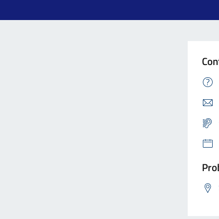
Con
Prob