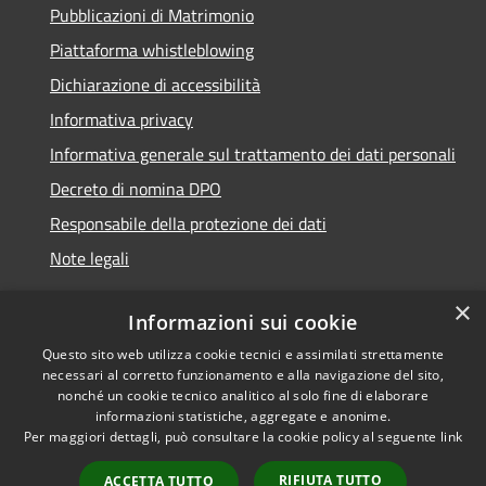
Pubblicazioni di Matrimonio
Piattaforma whistleblowing
Dichiarazione di accessibilità
Informativa privacy
Informativa generale sul trattamento dei dati personali
Decreto di nomina DPO
Responsabile della protezione dei dati
Note legali
×
Informazioni sui cookie
Questo sito web utilizza cookie tecnici e assimilati strettamente
RSS
© 2021 - 2026 Comune di
necessari al corretto funzionamento e alla navigazione del sito,
Accessibilità
Chiavari -
Area Riservata
nonché un cookie tecnico analitico al solo fine di elaborare
Privacy
informazioni statistiche, aggregate e anonime.
Per maggiori dettagli, può consultare la cookie policy al seguente
link
Cookie
Mappa del sito
RIFIUTA TUTTO
ACCETTA TUTTO