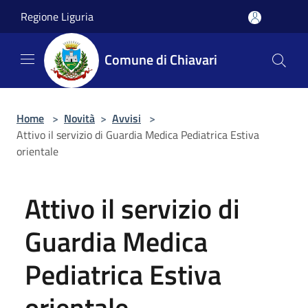
Salta al contenuto principale
Regione Liguria
Comune di Chiavari
Home
>
Novità
>
Avvisi
>
Attivo il servizio di Guardia Medica Pediatrica Estiva
orientale
Attivo il servizio di
Guardia Medica
Pediatrica Estiva
orientale