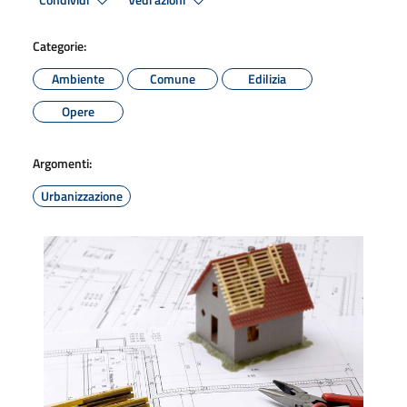
Condividi
Vedi azioni
Categorie:
Ambiente
Comune
Edilizia
Opere
Argomenti:
Urbanizzazione