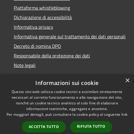
Piattaforma whistleblowing
Dichiarazione di accessibilità
Informativa privacy
Informativa generale sul trattamento dei dati personali
Decreto di nomina DPO
Responsabile della protezione dei dati
Note legali
×
Informazioni sui cookie
Questo sito web utilizza cookie tecnici e assimilati strettamente
RSS
© 2021 - 2026 Comune di
necessari al corretto funzionamento e alla navigazione del sito,
Accessibilità
Chiavari -
Area Riservata
nonché un cookie tecnico analitico al solo fine di elaborare
Privacy
informazioni statistiche, aggregate e anonime.
Per maggiori dettagli, può consultare la cookie policy al seguente
link
Cookie
Mappa del sito
RIFIUTA TUTTO
ACCETTA TUTTO
Piano di miglioramento