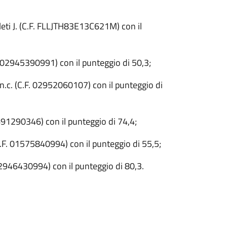
eti J. (C.F. FLLJTH83E13C621M) con il
F. 02945390991) con il punteggio di 50,3;
.c. (C.F. 02952060107) con il punteggio di
2691290346) con il punteggio di 74,4;
C.F. 01575840994) con il punteggio di 55,5;
 02946430994) con il punteggio di 80,3.