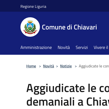
Salta al contenuto principale
Regione Liguria
Comune di Chiavari
Amministrazione
Novità
Servizi
Vivere 
Home
>
Novità
>
Notizie
>
Aggiudicate le con
Aggiudicate le c
demaniali a Chia