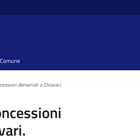
il Comune
cessioni demaniali a Chiavari.
oncessioni
vari.