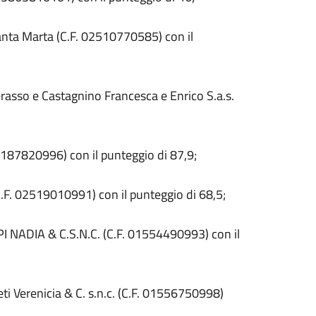
anta Marta (C.F. 02510770585) con il
erasso e Castagnino Francesca e Enrico S.a.s.
. 01187820996) con
il punteggio di 87,9;
.F.
02519010991) con il punteggio di 68,5;
I NADIA & C.S.N.C. (C.F. 01554490993) con il
eti Verenicia & C. s.n.c. (C.F. 01556750998)