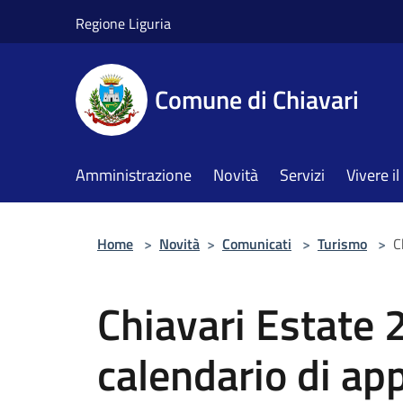
Salta al contenuto principale
Regione Liguria
Comune di Chiavari
Amministrazione
Novità
Servizi
Vivere 
Home
>
Novità
>
Comunicati
>
Turismo
>
C
Chiavari Estate 
calendario di ap