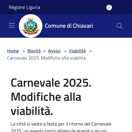
Salta al contenuto principale
Regione Liguria
Comune di Chiavari
Home
>
Novità
>
Avvisi
>
Viabilità
>
Carnevale 2025. Modifiche alla viabilità.
Carnevale 2025.
Modifiche alla
viabilità.
La città si veste a festa per il ritorno del Carnevale
2025, un evento tanto atteso da grandi e piccini.