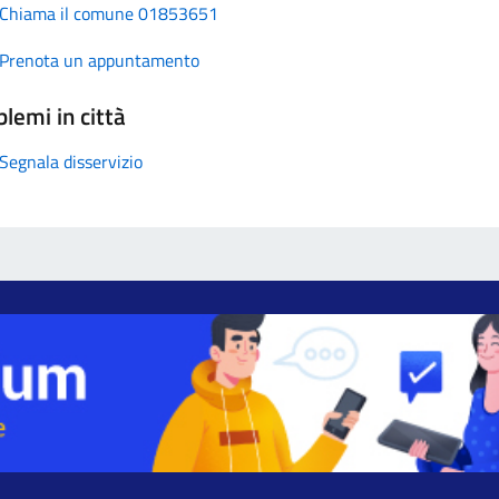
Chiama il comune 01853651
Prenota un appuntamento
lemi in città
Segnala disservizio