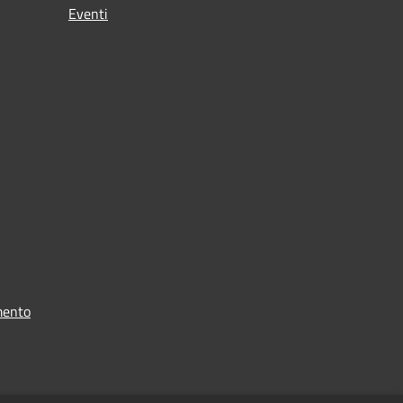
Eventi
mento
i dati