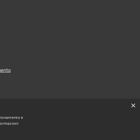
mento
i dati
×
nzionamento e
nformazioni