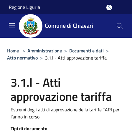
Salta al contenuto principale
Regione Liguria
Comune di Chiavari
Home
>
Amministrazione
>
Documenti e dati
>
Atto normativo
>
3.1.l - Atti approvazione tariffa
3.1.l - Atti
approvazione tariffa
Estremi degli atti di approvazione della tariffe TARI per
l’anno in corso
Tipi di documento
: