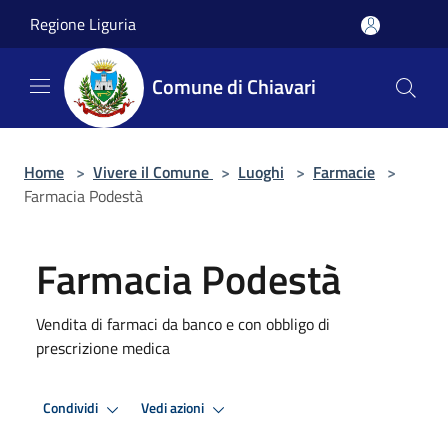
Salta al contenuto principale
Regione Liguria
Comune di Chiavari
Home
>
Vivere il Comune
>
Luoghi
>
Farmacie
>
Farmacia Podestà
Farmacia Podestà
Vendita di farmaci da banco e con obbligo di
prescrizione medica
Condividi
Vedi azioni