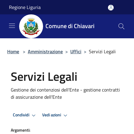
Salta al contenuto principale
Regione Liguria
Comune di Chiavari
Home
>
Amministrazione
>
Uffici
>
Servizi Legali
Servizi Legali
Gestione dei contenziosi dell'Ente - gestione contratti
di assicurazione dell'Ente
Condividi
Vedi azioni
Argomenti: