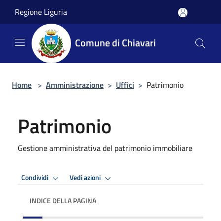
Salta al contenuto principale
Regione Liguria
Comune di Chiavari
Home
>
Amministrazione
>
Uffici
>
Patrimonio
Patrimonio
Gestione amministrativa del patrimonio immobiliare
Condividi
Vedi azioni
INDICE DELLA PAGINA