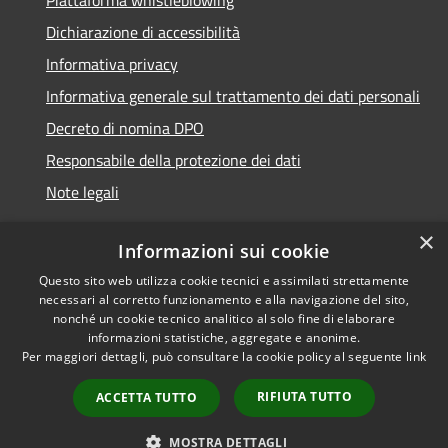
Dichiarazione di accessibilità
Informativa privacy
Informativa generale sul trattamento dei dati personali
Decreto di nomina DPO
Responsabile della protezione dei dati
Note legali
×
Informazioni sui cookie
Questo sito web utilizza cookie tecnici e assimilati strettamente
RSS
© 2021 - 2026 Comune di
necessari al corretto funzionamento e alla navigazione del sito,
Accessibilità
Chiavari -
Area Riservata
nonché un cookie tecnico analitico al solo fine di elaborare
Privacy
informazioni statistiche, aggregate e anonime.
Per maggiori dettagli, può consultare la cookie policy al seguente
link
Cookie
Mappa del sito
RIFIUTA TUTTO
ACCETTA TUTTO
Piano di miglioramento
del sito
MOSTRA DETTAGLI