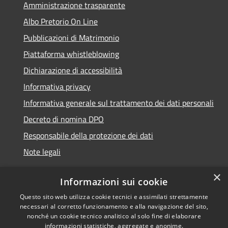
Amministrazione trasparente
Albo Pretorio On Line
Pubblicazioni di Matrimonio
Piattaforma whistleblowing
Dichiarazione di accessibilità
Informativa privacy
Informativa generale sul trattamento dei dati personali
Decreto di nomina DPO
Responsabile della protezione dei dati
Note legali
×
Informazioni sui cookie
Questo sito web utilizza cookie tecnici e assimilati strettamente
RSS
© 2021 - 2026 Comune di
necessari al corretto funzionamento e alla navigazione del sito,
Accessibilità
Chiavari -
Area Riservata
nonché un cookie tecnico analitico al solo fine di elaborare
Privacy
informazioni statistiche, aggregate e anonime.