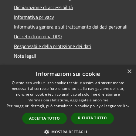
Dichiarazione di accessibilità
Informativa privacy
Informativa generale sul trattamento dei dati personali
Decreto di nomina DPO
Responsabile della protezione dei dati
Note legali
×
Informazioni sui cookie
Questo sito web utilizza cookie tecnici e assimilati strettamente
RSS
© 2021 - 2026 Comune di
necessari al corretto funzionamento e alla navigazione del sito,
Accessibilità
Chiavari -
Area Riservata
nonché un cookie tecnico analitico al solo fine di elaborare
Privacy
informazioni statistiche, aggregate e anonime.
Per maggiori dettagli, può consultare la cookie policy al seguente
link
Cookie
Mappa del sito
RIFIUTA TUTTO
ACCETTA TUTTO
Piano di miglioramento
del sito
MOSTRA DETTAGLI