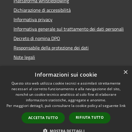
Piattaforma whistleblowing
Dichiarazione di accessibilità
Informativa privacy
Informativa generale sul trattamento dei dati personali
Decreto di nomina DPO
Responsabile della protezione dei dati
Note legali
×
Informazioni sui cookie
Questo sito web utilizza cookie tecnici e assimilati strettamente
RSS
© 2021 - 2026 Comune di
necessari al corretto funzionamento e alla navigazione del sito,
Accessibilità
Chiavari -
Area Riservata
nonché un cookie tecnico analitico al solo fine di elaborare
Privacy
informazioni statistiche, aggregate e anonime.
Per maggiori dettagli, può consultare la cookie policy al seguente
link
Cookie
Mappa del sito
RIFIUTA TUTTO
ACCETTA TUTTO
Piano di miglioramento
del sito
MOSTRA DETTAGLI