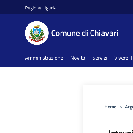
Salta al contenuto principale
Regione Liguria
Comune di Chiavari
Amministrazione
Novità
Servizi
Vivere 
Home
>
Arg