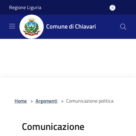
Salta al contenuto principale
Regione Liguria
Comune di Chiavari
Home
>
Argomenti
>
Comunicazione politica
Comunicazione