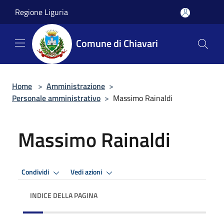
Salta al contenuto principale
Regione Liguria
Comune di Chiavari
Home
>
Amministrazione
>
Personale amministrativo
>
Massimo Rainaldi
Massimo Rainaldi
Condividi
Vedi azioni
INDICE DELLA PAGINA