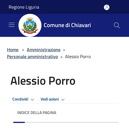
Salta al contenuto principale
Regione Liguria
Comune di Chiavari
Home
>
Amministrazione
>
Personale amministrativo
>
Alessio Porro
Alessio Porro
Condividi
Vedi azioni
INDICE DELLA PAGINA