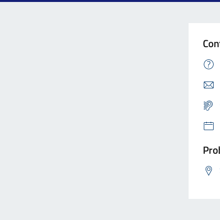
Con
Prob