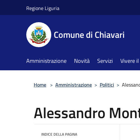
Salta al contenuto principale
Regione Liguria
Comune di Chiavari
Amministrazione
Novità
Servizi
Vivere 
Home
>
Amministrazione
>
Politici
>
Alessan
Alessandro Mont
INDICE DELLA PAGINA