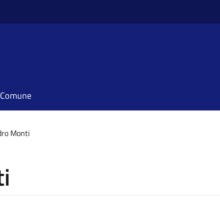
il Comune
dro Monti
i