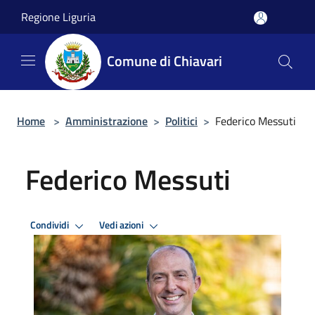
Salta al contenuto principale
Regione Liguria
Comune di Chiavari
Home
>
Amministrazione
>
Politici
>
Federico Messuti
Federico Messuti
Condividi
Vedi azioni