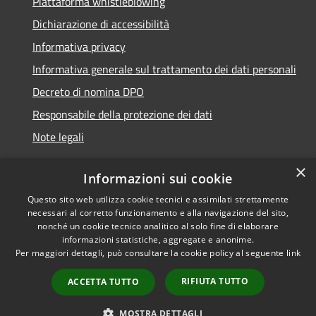
Piattaforma whistleblowing
Dichiarazione di accessibilità
Informativa privacy
Informativa generale sul trattamento dei dati personali
Decreto di nomina DPO
Responsabile della protezione dei dati
Note legali
×
Informazioni sui cookie
Questo sito web utilizza cookie tecnici e assimilati strettamente
RSS
© 2021 - 2026 Comune di
necessari al corretto funzionamento e alla navigazione del sito,
Accessibilità
Chiavari -
Area Riservata
nonché un cookie tecnico analitico al solo fine di elaborare
informazioni statistiche, aggregate e anonime.
Privacy
Per maggiori dettagli, può consultare la cookie policy al seguente
link
Cookie
Mappa del sito
RIFIUTA TUTTO
ACCETTA TUTTO
Piano di miglioramento
del sito
MOSTRA DETTAGLI