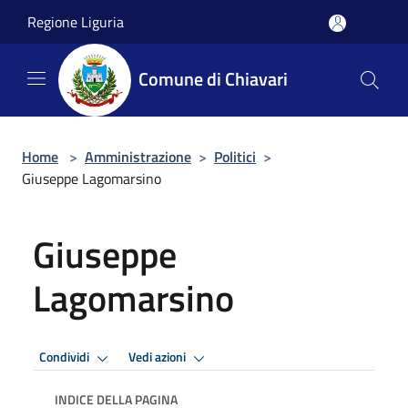
Salta al contenuto principale
Regione Liguria
Comune di Chiavari
Home
>
Amministrazione
>
Politici
>
Giuseppe Lagomarsino
Giuseppe
Lagomarsino
Condividi
Vedi azioni
INDICE DELLA PAGINA